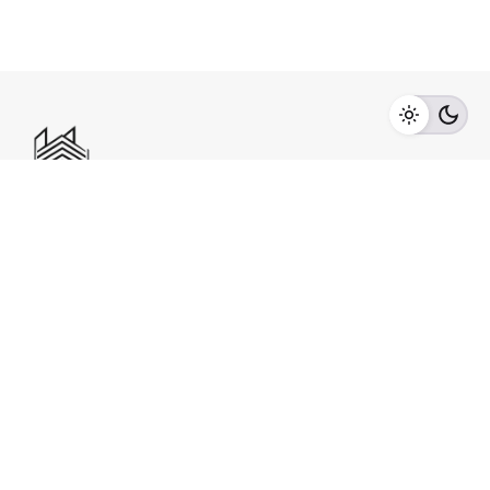
Ihr zuverlässiger Partner für Architektur- und
Bauplanung in Oberösterreich
KONTAKT
STA-BAU-PLAN GmbH
Pfarrhofgries 2
4840
Vöcklabruck
+43 7672 78925
office@stadler-plan.at