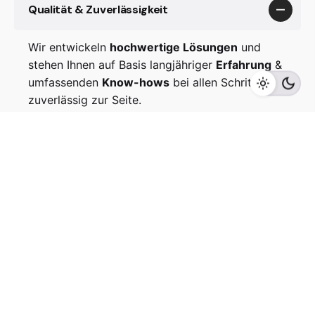
Qualität & Zuverlässigkeit
Wir entwickeln
hochwertige Lösungen
und
stehen Ihnen auf Basis langjähriger
Erfahrung
&
umfassenden
Know-hows
bei allen Schritten
zuverlässig zur Seite.
Persönliche Beratung
Sie und Ihre
individuellen Vorstellungen
stehen
Rundumbetreuung
bei uns stets im Mittelpunkt. Wir nehmen uns
Zeit für Ihre Ideen und Fragen
und erarbeiten
Wir arbeiten mit qualifizierten und erfahrenen
genau die Lösung, die zu Ihnen und Ihren
Ingenieuren
und
Bauprofis
zusammen, um
Anforderungen passt.
Ihnen eine
professionelle Rundumbetreuung
bieten zu können.