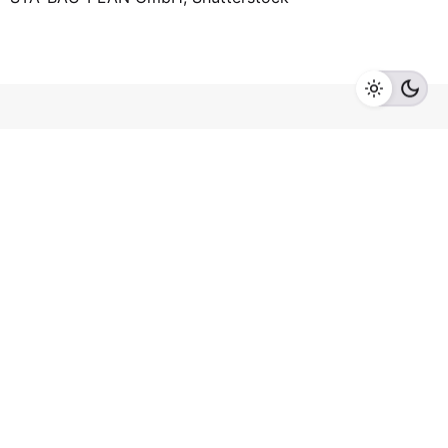
Ihr zuverlässiger Partner für Architektur- und
Bauplanung in Oberösterreich
KONTAKT
STA-BAU-PLAN GmbH
Pfarrhofgries 2
4840
Vöcklabruck
+43 7672 78925
office@stadler-plan.at